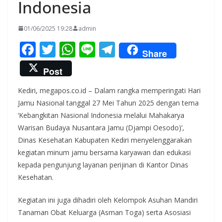
Indonesia
01/06/2025 19:28
admin
F
T
W
Li
T
Share
ac
w
h
n
el
Post
e
itt
at
e
e
Kediri, megapos.co.id – Dalam rangka memperingati Hari
b
er
s
gr
Jamu Nasional tanggal 27 Mei Tahun 2025 dengan tema
o
A
a
‘Kebangkitan Nasional Indonesia melalui Mahakarya
o
p
m
Warisan Budaya Nusantara Jamu (Djampi Oesodo)’,
k
p
Dinas Kesehatan Kabupaten Kediri menyelenggarakan
kegiatan minum jamu bersama karyawan dan edukasi
kepada pengunjung layanan perijinan di Kantor Dinas
Kesehatan.
Kegiatan ini juga dihadiri oleh Kelompok Asuhan Mandiri
Tanaman Obat Keluarga (Asman Toga) serta Asosiasi