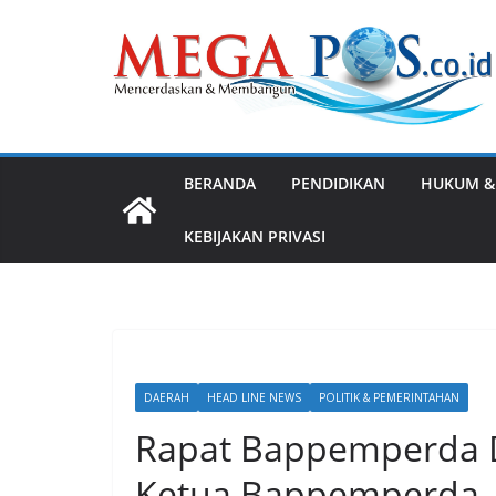
Skip
to
content
BERANDA
PENDIDIKAN
HUKUM &
KEBIJAKAN PRIVASI
DAERAH
HEAD LINE NEWS
POLITIK & PEMERINTAHAN
Rapat Bappemperda D
Ketua Bappemperda