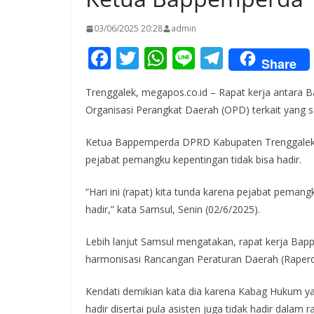
03/06/2025 20:28
admin
F
T
W
Li
T
Share
ac
w
h
n
el
Trenggalek, megapos.co.id – Rapat kerja antar
e
itt
at
e
e
Organisasi Perangkat Daerah (OPD) terkait yang sed
b
er
s
gr
o
A
a
Ketua Bappemperda DPRD Kabupaten Trenggalek,
pejabat pemangku kepentingan tidak bisa hadir.
o
p
m
k
p
“Hari ini (rapat) kita tunda karena pejabat pemangk
hadir,” kata Samsul, Senin (02/6/2025).
Lebih lanjut Samsul mengatakan, rapat kerja Ba
harmonisasi Rancangan Peraturan Daerah (Rape
Kendati demikian kata dia karena Kabag Hukum ya
hadir disertai pula asisten juga tidak hadir dalam