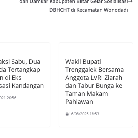
dan Damkar Kabupaten Blitar Gelar Sosialisasi
DBHCHT di Kecamatan Wonodadi
aksi Sabu, Dua
Wakil Bupati
a Tertangkap
Trenggalek Bersama
n di Eks
Anggota LVRI Ziarah
isasi Kandangan
dan Tabur Bunga ke
Taman Makam
021 20:56
Pahlawan
16/08/2025 18:53