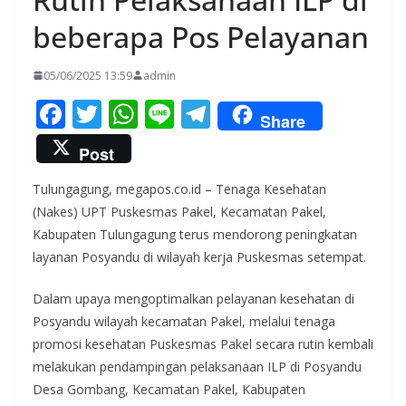
beberapa Pos Pelayanan
05/06/2025 13:59
admin
F
T
W
Li
T
Share
ac
w
h
n
el
Post
e
itt
at
e
e
Tulungagung, megapos.co.id – Tenaga Kesehatan
b
er
s
gr
(Nakes) UPT Puskesmas Pakel, Kecamatan Pakel,
o
A
a
Kabupaten Tulungagung terus mendorong peningkatan
o
p
m
layanan Posyandu di wilayah kerja Puskesmas setempat.
k
p
Dalam upaya mengoptimalkan pelayanan kesehatan di
Posyandu wilayah kecamatan Pakel, melalui tenaga
promosi kesehatan Puskesmas Pakel secara rutin kembali
melakukan pendampingan pelaksanaan ILP di Posyandu
Desa Gombang, Kecamatan Pakel, Kabupaten