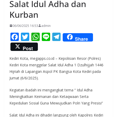
Salat Idul Adha dan
Kurban
06/06/2025 16:53
admin
F
T
W
Li
T
Share
ac
w
h
n
el
Post
e
itt
at
e
e
Kediri Kota, megapps.co.id – Kepolisian Resor (Polres)
b
er
s
gr
Kediri Kota menggelar Salat Idul Adha 1 Dzulhijjah 1446
o
A
a
Hijriah di Lapangan Aspol PK Bangsa Kota Kediri pada
o
p
m
Jumat (6/6/2025).
k
p
Kegiatan ibadah ini mengangkat tema “ Idul Adha
Meningkatkan Keimanan dan Ketaqwaan Serta
Kepedulian Sosial Guna Mewujudkan Polri Yang Presisi”
Salat Idul Adha ini dihadiri langsung oleh Kapolres Kediri