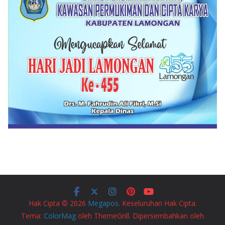
Hak Cipta © 2026
Megapos
. Keseluruhan Hak Cipta.
Tema:
ColorMag
oleh ThemeGrill. Dipersembahkan oleh