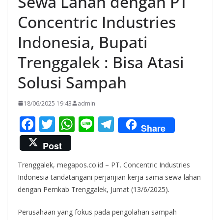
Sewa Lahan dengan PT
Concentric Industries
Indonesia, Bupati
Trenggalek : Bisa Atasi
Solusi Sampah
18/06/2025 19:43
admin
F
T
W
Li
T
Share
ac
w
h
n
el
Post
e
itt
at
e
e
Trenggalek, megapos.co.id – PT. Concentric Industries
b
er
s
gr
Indonesia tandatangani perjanjian kerja sama sewa lahan
o
A
a
dengan Pemkab Trenggalek, Jumat (13/6/2025).
o
p
m
Perusahaan yang fokus pada pengolahan sampah
k
p