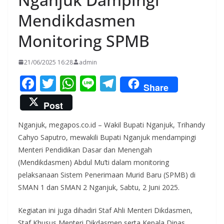
Mendikdasmen
Monitoring SPMB
21/06/2025 16:28
admin
F
T
W
Li
T
Share
ac
w
h
n
el
Post
e
itt
at
e
e
Nganjuk, megapos.co.id – Wakil Bupati Nganjuk, Trihandy
b
er
s
gr
Cahyo Saputro, mewakili Bupati Nganjuk mendampingi
o
A
a
Menteri Pendidikan Dasar dan Menengah
o
p
m
(Mendikdasmen) Abdul Mu’ti dalam monitoring
k
p
pelaksanaan Sistem Penerimaan Murid Baru (SPMB) di
SMAN 1 dan SMAN 2 Nganjuk, Sabtu, 2 Juni 2025.
Kegiatan ini juga dihadiri Staf Ahli Menteri Dikdasmen,
Staf Khusus Menteri Dikdasmen serta Kepala Dinas