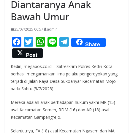
Diantaranya Anak
Bawah Umur
25/07/2025 06:57
admin
F
T
W
Li
T
Share
ac
w
h
n
el
Post
e
itt
at
e
e
Kediri, megapos.co.id – Satreskrim Polres Kediri Kota
b
er
s
gr
berhasil mengamankan lima pelaku pengeroyokan yang
o
A
a
terjadi di Jalan Raya Desa Sukoanyar Kecamatan Mojo
o
p
m
pada Sabtu (5/7/2025).
k
p
Mereka adalah anak berhadapan hukum yakni MR (15)
asal Kecamatan Semen, RDM (16) dan AR (18) asal
Kecamatan Gampengrejo.
Selanjutnya, FA (18) asal Kecamatan Ngasem dan MA