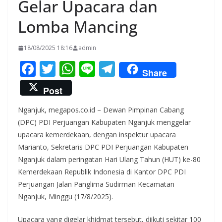
Gelar Upacara dan
Lomba Mancing
18/08/2025 18:16
admin
F
T
W
Li
T
Share
ac
w
h
n
el
Post
e
itt
at
e
e
Nganjuk, megapos.co.id – Dewan Pimpinan Cabang
b
er
s
gr
(DPC) PDI Perjuangan Kabupaten Nganjuk menggelar
o
A
a
upacara kemerdekaan, dengan inspektur upacara
o
p
m
Marianto, Sekretaris DPC PDI Perjuangan Kabupaten
k
p
Nganjuk dalam peringatan Hari Ulang Tahun (HUT) ke-80
Kemerdekaan Republik Indonesia di Kantor DPC PDI
Perjuangan Jalan Panglima Sudirman Kecamatan
Nganjuk, Minggu (17/8/2025).
Upacara yang digelar khidmat tersebut, diikuti sekitar 100