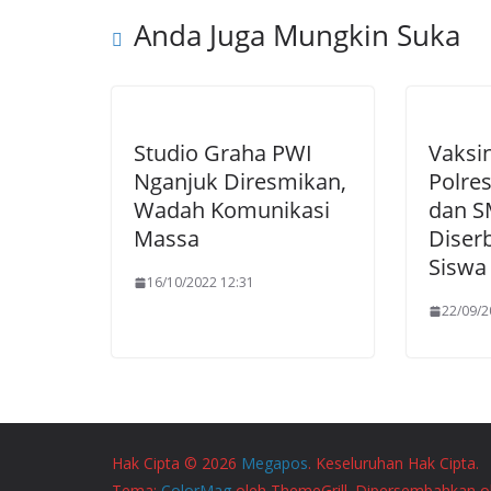
Anda Juga Mungkin Suka
Studio Graha PWI
Vaksi
Nganjuk Diresmikan,
Polre
Wadah Komunikasi
dan S
Massa
Diser
Siswa
16/10/2022 12:31
22/09/2
Hak Cipta © 2026
Megapos
. Keseluruhan Hak Cipta.
Tema:
ColorMag
oleh ThemeGrill. Dipersembahkan 