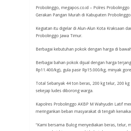
ac
w
h
n
el
Probolinggo, megapos.co.id – Polres Probolinggo
e
itt
at
e
e
Gerakan Pangan Murah di Kabupaten Probolinggo,
b
er
s
gr
o
A
a
Kegiatan itu digelar di Alun-Alun Kota Kraksaan
Probolinggo Jawa Timur.
o
p
m
k
p
Berbagai kebutuhan pokok dengan harga di bawah
Berbagai bahan pokok dijual dengan harga terjang
Rp11.400/kg), gula pasir Rp15.000/kg, minyak gor
Total Sebanyak 44 ton beras, 200 kg telur, 200 k
sekejap ludes diborong warga.
Kapolres Probolinggo AKBP M Wahyudin Latif men
meringankan beban masyarakat di tengah kenaik
“Kami bersama Bulog menyediakan beras, telur, mi