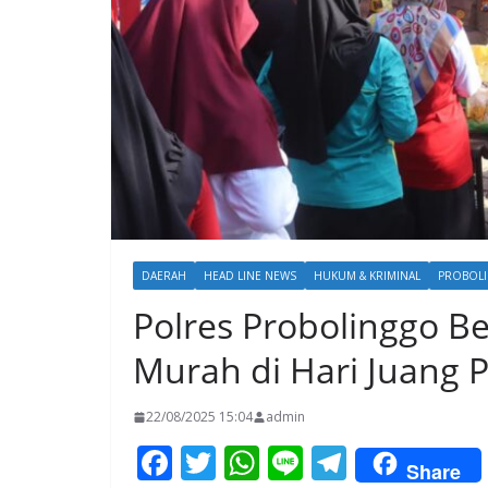
DAERAH
HEAD LINE NEWS
HUKUM & KRIMINAL
PROBOL
Polres Probolinggo B
Murah di Hari Juang P
22/08/2025 15:04
admin
F
T
W
Li
T
Share