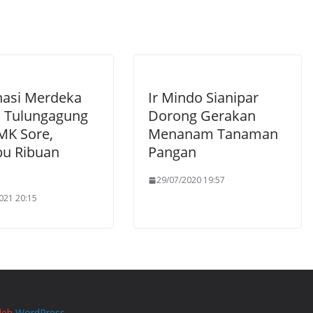
nasi Merdeka
Ir Mindo Sianipar
s Tulungagung
Dorong Gerakan
MK Sore,
Menanam Tanaman
bu Ribuan
Pangan
29/07/2020 19:57
021 20:15
oleh
WordPress
.