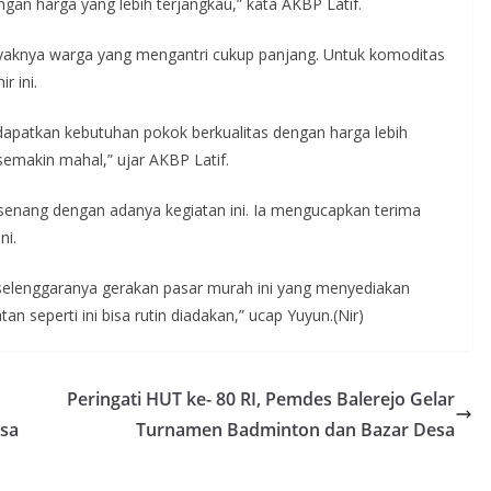
an harga yang lebih terjangkau,” kata AKBP Latif.
nyaknya warga yang mengantri cukup panjang. Untuk komoditas
ir ini.
patkan kebutuhan pokok berkualitas dengan harga lebih
emakin mahal,” ujar AKBP Latif.
senang dengan adanya kegiatan ini. Ia mengucapkan terima
ni.
rselenggaranya gerakan pasar murah ini yang menyediakan
an seperti ini bisa rutin diadakan,” ucap Yuyun.(Nir)
Peringati HUT ke- 80 RI, Pemdes Balerejo Gelar
sa
Turnamen Badminton dan Bazar Desa