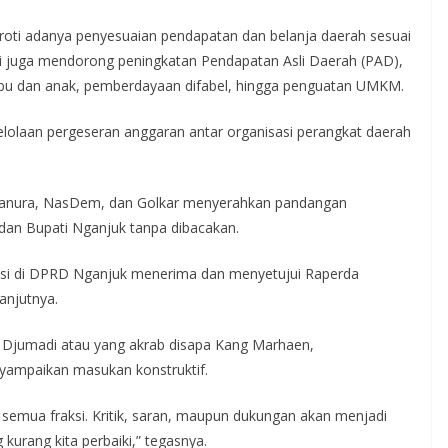
roti adanya penyesuaian pendapatan dan belanja daerah sesuai
 ini juga mendorong peningkatan Pendapatan Asli Daerah (PAD),
 ibu dan anak, pemberdayaan difabel, hingga penguatan UMKM.
lolaan pergeseran anggaran antar organisasi perangkat daerah
, Hanura, NasDem, dan Golkar menyerahkan pandangan
dan Bupati Nganjuk tanpa dibacakan.
raksi di DPRD Nganjuk menerima dan menyetujui Raperda
anjutnya.
Djumadi atau yang akrab disapa Kang Marhaen,
nyampaikan masukan konstruktif.
i semua fraksi. Kritik, saran, maupun dukungan akan menjadi
 kurang kita perbaiki,” tegasnya.