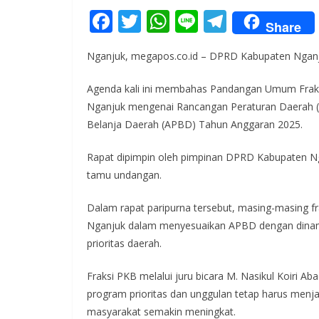
F
T
W
Li
T
Share
ac
w
h
n
el
Nganjuk, megapos.co.id – DPRD Kabupaten Nganju
e
itt
at
e
e
b
er
s
gr
Agenda kali ini membahas Pandangan Umum Fraks
o
A
a
Nganjuk mengenai Rancangan Peraturan Daerah 
Belanja Daerah (APBD) Tahun Anggaran 2025.
o
p
m
k
p
Rapat dipimpin oleh pimpinan DPRD Kabupaten Nga
tamu undangan.
Dalam rapat paripurna tersebut, masing-masing
Nganjuk dalam menyesuaikan APBD dengan dinamik
prioritas daerah.
Fraksi PKB melalui juru bicara M. Nasikul Koiri Ab
program prioritas dan unggulan tetap harus menja
masyarakat semakin meningkat.