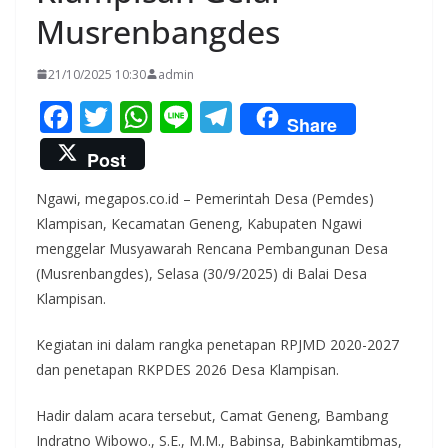
Musrenbangdes
21/10/2025 10:30
admin
F
T
W
Li
T
Share
ac
w
h
n
el
Post
e
itt
at
e
e
Ngawi, megapos.co.id – Pemerintah Desa (Pemdes)
b
er
s
gr
Klampisan, Kecamatan Geneng, Kabupaten Ngawi
o
A
a
menggelar Musyawarah Rencana Pembangunan Desa
o
p
m
(Musrenbangdes), Selasa (30/9/2025) di Balai Desa
k
p
Klampisan.
Kegiatan ini dalam rangka penetapan RPJMD 2020-2027
dan penetapan RKPDES 2026 Desa Klampisan.
Hadir dalam acara tersebut, Camat Geneng, Bambang
Indratno Wibowo., S.E., M.M., Babinsa, Babinkamtibmas,