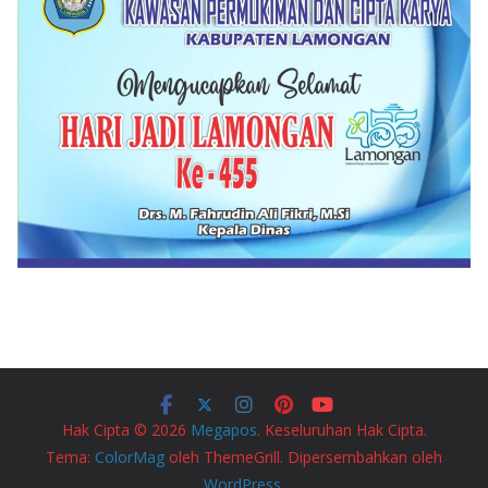
Hak Cipta © 2026
Megapos
. Keseluruhan Hak Cipta.
Tema:
ColorMag
oleh ThemeGrill. Dipersembahkan oleh
WordPress
.