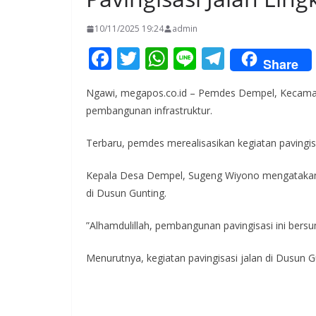
10/11/2025 19:24
admin
F
T
W
Li
T
Share
ac
w
h
n
el
Ngawi, megapos.co.id – Pemdes Dempel, Kecama
e
itt
at
e
e
pembangunan infrastruktur.
b
er
s
gr
o
A
a
Terbaru, pemdes merealisasikan kegiatan pavingis
o
p
m
Kepala Desa Dempel, Sugeng Wiyono mengatakan, 
k
p
di Dusun Gunting.
”Alhamdulillah, pembangunan pavingisasi ini bers
Menurutnya, kegiatan pavingisasi jalan di Dusun 