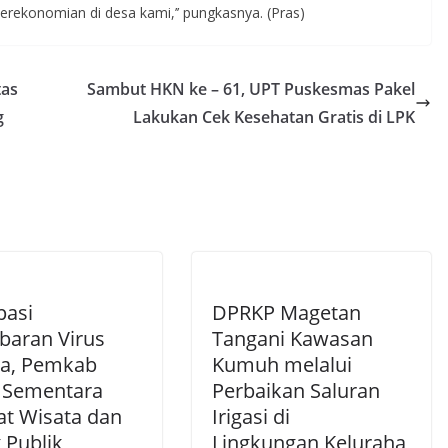
erekonomian di desa kami,’’ pungkasnya. (Pras)
tas
Sambut HKN ke – 61, UPT Puskesmas Pakel
g
Lakukan Cek Kesehatan Gratis di LPK
pasi
DPRKP Magetan
baran Virus
Tangani Kawasan
a, Pemkab
Kumuh melalui
 Sementara
Perbaikan Saluran
t Wisata dan
Irigasi di
 Publik
Lingkungan Keluraha