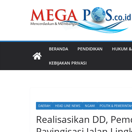
Skip
to
content
BERANDA
PENDIDIKAN
HUKUM &
KEBIJAKAN PRIVASI
DAERAH
HEAD LINE NEWS
NGAWI
POLITIK & PEMERINTA
Realisasikan DD, Pe
Pavingisasi Jalan Lin