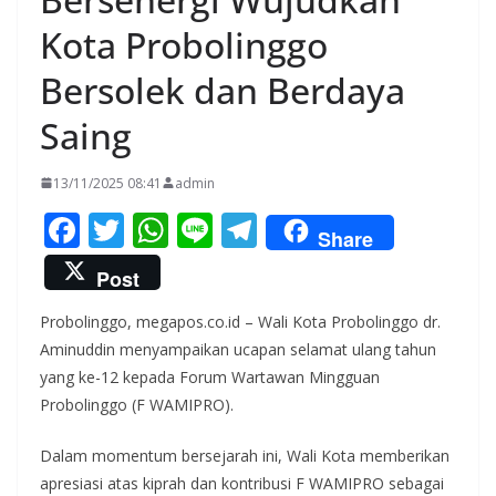
Kota Probolinggo
Bersolek dan Berdaya
Saing
13/11/2025 08:41
admin
F
T
W
Li
T
Share
ac
w
h
n
el
Post
e
itt
at
e
e
Probolinggo, megapos.co.id – Wali Kota Probolinggo dr.
b
er
s
gr
Aminuddin menyampaikan ucapan selamat ulang tahun
o
A
a
yang ke-12 kepada Forum Wartawan Mingguan
o
p
m
Probolinggo (F WAMIPRO).
k
p
Dalam momentum bersejarah ini, Wali Kota memberikan
apresiasi atas kiprah dan kontribusi F WAMIPRO sebagai