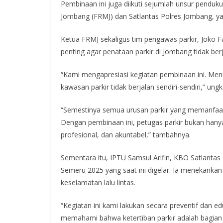
Pembinaan ini juga diikuti sejumlah unsur pendu
Jombang (FRMJ) dan Satlantas Polres Jombang, y
Ketua FRMJ sekaligus tim pengawas parkir, Joko 
penting agar penataan parkir di Jombang tidak berj
“Kami mengapresiasi kegiatan pembinaan ini. Menu
kawasan parkir tidak berjalan sendiri-sendiri,” ung
“Semestinya semua urusan parkir yang memanfaatk
Dengan pembinaan ini, petugas parkir bukan hanya 
profesional, dan akuntabel,” tambahnya.
Sementara itu, IPTU Samsul Arifin, KBO Satlantas
Semeru 2025 yang saat ini digelar. Ia menekankan
keselamatan lalu lintas.
“Kegiatan ini kami lakukan secara preventif dan ed
memahami bahwa ketertiban parkir adalah bagian d