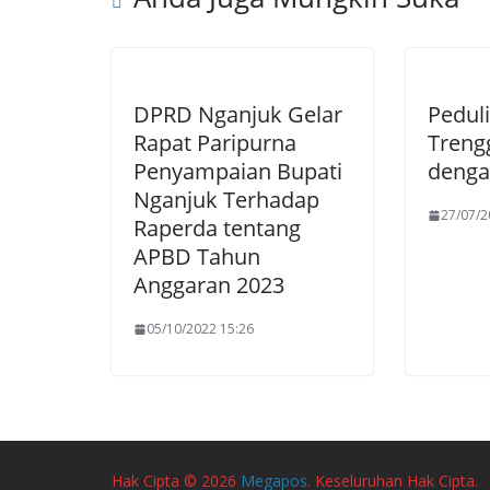
DPRD Nganjuk Gelar
Pedul
Rapat Paripurna
Treng
Penyampaian Bupati
deng
Nganjuk Terhadap
27/07/2
Raperda tentang
APBD Tahun
Anggaran 2023
05/10/2022 15:26
Hak Cipta © 2026
Megapos
. Keseluruhan Hak Cipta.