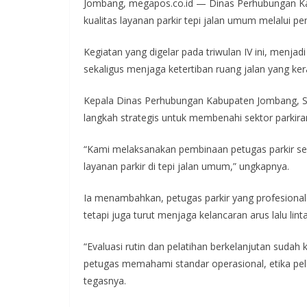
Jombang, megapos.co.id — Dinas Perhubungan 
e
itt
at
e
e
kualitas layanan parkir tepi jalan umum melalui pe
b
er
s
gr
o
A
a
Kegiatan yang digelar pada triwulan IV ini, menj
sekaligus menjaga ketertiban ruang jalan yang ke
o
p
m
k
p
Kepala Dinas Perhubungan Kabupaten Jombang, 
langkah strategis untuk membenahi sektor parkir
“Kami melaksanakan pembinaan petugas parkir se
layanan parkir di tepi jalan umum,” ungkapnya.
Ia menambahkan, petugas parkir yang profesiona
tetapi juga turut menjaga kelancaran arus lalu lin
“Evaluasi rutin dan pelatihan berkelanjutan sudah
petugas memahami standar operasional, etika pel
tegasnya.