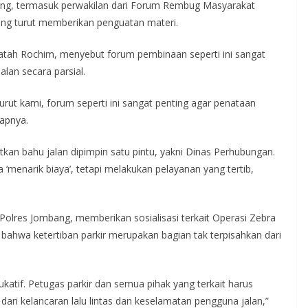
kung, termasuk perwakilan dari Forum Rembug Masyarakat
ang turut memberikan penguatan materi.
Fatah Rochim, menyebut forum pembinaan seperti ini sangat
alan secara parsial.
rut kami, forum seperti ini sangat penting agar penataan
kapnya.
an bahu jalan dipimpin satu pintu, yakni Dinas Perhubungan.
‘menarik biaya’, tetapi melakukan pelayanan yang tertib,
 Polres Jombang, memberikan sosialisasi terkait Operasi Zebra
 bahwa ketertiban parkir merupakan bagian tak terpisahkan dari
ukatif. Petugas parkir dan semua pihak yang terkait harus
ari kelancaran lalu lintas dan keselamatan pengguna jalan,”