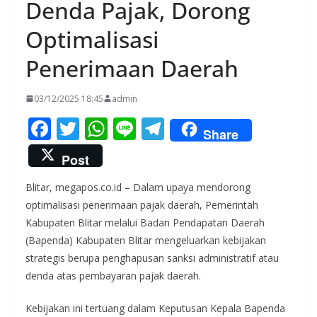
Denda Pajak, Dorong
Optimalisasi
Penerimaan Daerah
03/12/2025 18:45
admin
F
T
W
Li
T
Share
ac
w
h
n
el
Post
e
itt
at
e
e
Blitar, megapos.co.id – Dalam upaya mendorong
b
er
s
gr
optimalisasi penerimaan pajak daerah, Pemerintah
o
A
a
Kabupaten Blitar melalui Badan Pendapatan Daerah
o
p
m
(Bapenda) Kabupaten Blitar mengeluarkan kebijakan
k
p
strategis berupa penghapusan sanksi administratif atau
denda atas pembayaran pajak daerah.
Kebijakan ini tertuang dalam Keputusan Kepala Bapenda