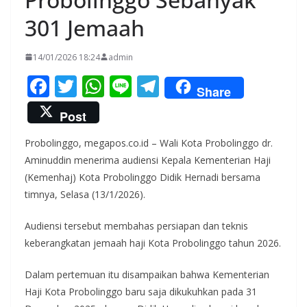
301 Jemaah
14/01/2026 18:24
admin
F
T
W
Li
T
Share
ac
w
h
n
el
Post
e
itt
at
e
e
Probolinggo, megapos.co.id – Wali Kota Probolinggo dr.
b
er
s
gr
Aminuddin menerima audiensi Kepala Kementerian Haji
o
A
a
(Kemenhaj) Kota Probolinggo Didik Hernadi bersama
o
p
m
timnya, Selasa (13/1/2026).
k
p
Audiensi tersebut membahas persiapan dan teknis
keberangkatan jemaah haji Kota Probolinggo tahun 2026.
Dalam pertemuan itu disampaikan bahwa Kementerian
Haji Kota Probolinggo baru saja dikukuhkan pada 31