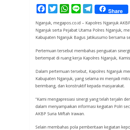
F
T
W
Li
T
Share
ac
w
h
n
el
Nganjuk, megapos.co.id – Kapolres Nganjuk AKBP Su
e
itt
at
e
e
Nganjuk serta Pejabat Utama Polres Nganjuk, me
b
er
s
gr
Kabupaten Nganjuk Bagus Jatikusumo bersama s
o
A
a
Pertemuan tersebut membahas penguatan sinergi k
o
p
m
bertempat di ruang kerja Kapolres Nganjuk, Kamis
k
p
Dalam pertemuan tersebut, Kapolres Nganjuk men
Kabupaten Nganjuk, yang selama ini menjadi mitra
berimbang, dan konstruktif kepada masyarakat.
“Kami mengapresiasi sinergi yang telah terjalin 
dalam menyampaikan informasi kegiatan Polri sec
AKBP Suria Miftah Irawan.
Selain membahas pola pemberitaan kegiatan kep