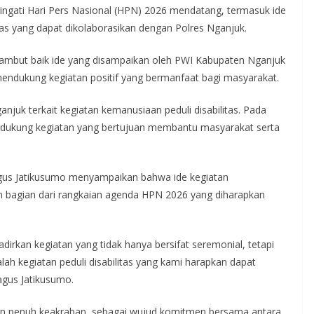
gati Hari Pers Nasional (HPN) 2026 mendatang, termasuk ide
tas yang dapat dikolaborasikan dengan Polres Nganjuk.
ambut baik ide yang disampaikan oleh PWI Kabupaten Nganjuk
endukung kegiatan positif yang bermanfaat bagi masyarakat.
juk terkait kegiatan kemanusiaan peduli disabilitas. Pada
endukung kegiatan yang bertujuan membantu masyarakat serta
gus Jatikusumo menyampaikan bahwa ide kegiatan
an bagian dari rangkaian agenda HPN 2026 yang diharapkan
rkan kegiatan yang tidak hanya bersifat seremonial, tetapi
lah kegiatan peduli disabilitas yang kami harapkan dapat
agus Jatikusumo.
n penuh keakraban, sebagai wujud komitmen bersama antara