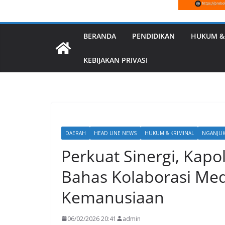
BERANDA
PENDIDIKAN
HUKUM &
KEBIJAKAN PRIVASI
DAERAH
HEAD LINE NEWS
HUKUM & KRIMINAL
NGANJU
Perkuat Sinergi, Kap
Bahas Kolaborasi Med
Kemanusiaan
06/02/2026 20:41
admin