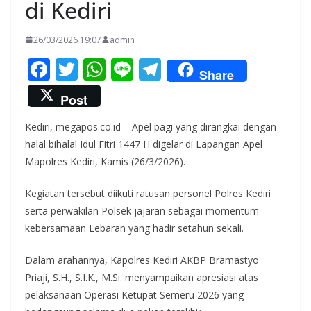
di Kediri
26/03/2026 19:07
admin
F
T
W
Li
T
Share
ac
w
h
n
el
Post
e
itt
at
e
e
Kediri, megapos.co.id – Apel pagi yang dirangkai dengan
b
er
s
gr
halal bihalal Idul Fitri 1447 H digelar di Lapangan Apel
o
A
a
Mapolres Kediri, Kamis (26/3/2026).
o
p
m
Kegiatan tersebut diikuti ratusan personel Polres Kediri
k
p
serta perwakilan Polsek jajaran sebagai momentum
kebersamaan Lebaran yang hadir setahun sekali.
Dalam arahannya, Kapolres Kediri AKBP Bramastyo
Priaji, S.H., S.I.K., M.Si. menyampaikan apresiasi atas
pelaksanaan Operasi Ketupat Semeru 2026 yang