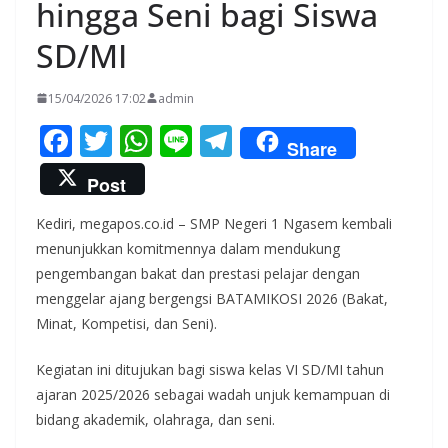
hingga Seni bagi Siswa
SD/MI
15/04/2026 17:02
admin
F
T
W
Li
T
Share
ac
w
h
n
el
Post
e
itt
at
e
e
Kediri, megapos.co.id – SMP Negeri 1 Ngasem kembali
b
er
s
gr
menunjukkan komitmennya dalam mendukung
o
A
a
pengembangan bakat dan prestasi pelajar dengan
o
p
m
menggelar ajang bergengsi BATAMIKOSI 2026 (Bakat,
k
p
Minat, Kompetisi, dan Seni).
Kegiatan ini ditujukan bagi siswa kelas VI SD/MI tahun
ajaran 2025/2026 sebagai wadah unjuk kemampuan di
bidang akademik, olahraga, dan seni.