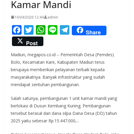
Kamar Mandi
16/04/2026 12:44
admin
F
T
W
Li
T
Share
ac
w
h
n
el
Post
e
itt
at
e
e
Madiun, megapos.co.id – Pemerintah Desa (Pemdes)
b
er
s
gr
Bolo, Kecamatan Kare, Kabupaten Madiun terus
o
A
a
berupaya memberikan pelayanan terbaik kepada
o
p
m
masyarakatnya. Banyak infrastruktur yang sudah
k
p
mendapat sentuhan pembangunan.
Salah satunya, pembangunan 1 unit kamar mandi yang
berlokasi di Dusun Kembang Kuning. Pembangunan
tersebut berasal dari dana silpa Dana Desa (DD) tahun
2025 yaitu sebesar Rp.15.447.000,-.