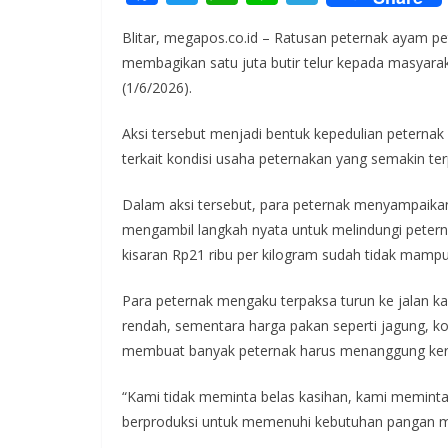
ac
w
h
n
el
Blitar, megapos.co.id – Ratusan peternak ayam pe
e
itt
at
e
e
membagikan satu juta butir telur kepada masyarak
b
er
s
gr
(1/6/2026).
o
A
a
Aksi tersebut menjadi bentuk kepedulian peterna
o
p
m
terkait kondisi usaha peternakan yang semakin ter
k
p
Dalam aksi tersebut, para peternak menyampaika
mengambil langkah nyata untuk melindungi peternak
kisaran Rp21 ribu per kilogram sudah tidak mamp
Para peternak mengaku terpaksa turun ke jalan kar
rendah, sementara harga pakan seperti jagung, ko
membuat banyak peternak harus menanggung kerug
“Kami tidak meminta belas kasihan, kami meminta k
berproduksi untuk memenuhi kebutuhan pangan mas