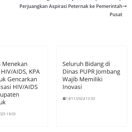
Perjuangkan Aspirasi Peternak ke Pemerintah
Pusat
a Menekan
Seluruh Bidang di
 HIV/AIDS, KPA
Dinas PUPR Jombang
uk Gencarkan
Wajib Memiliki
isasi HIV/AIDS
Inovasi
bupaten
14/11/2024 13:30
uk
025 19:03