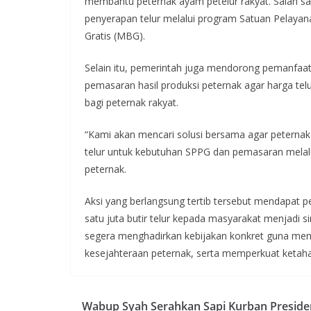
membantu peternak ayam petelur rakyat. Salah sa
penyerapan telur melalui program Satuan Pelaya
Gratis (MBG).
Selain itu, pemerintah juga mendorong pemanfaata
pemasaran hasil produksi peternak agar harga telu
bagi peternak rakyat.
“Kami akan mencari solusi bersama agar peternak 
telur untuk kebutuhan SPPG dan pemasaran melalui
peternak.
Aksi yang berlangsung tertib tersebut mendapat 
satu juta butir telur kepada masyarakat menjadi 
segera menghadirkan kebijakan konkret guna me
kesejahteraan peternak, serta memperkuat ketaha
Wabup Syah Serahkan Sapi Kurban Preside