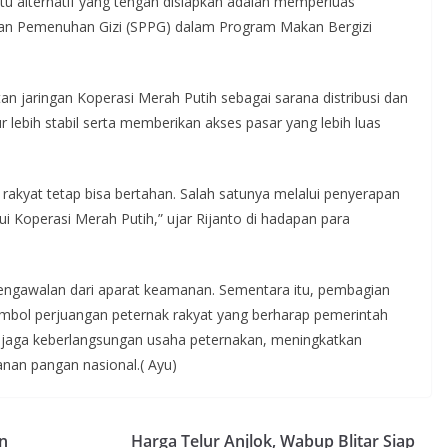
tu alternatif yang tengah disiapkan adalah memperluas
nan Pemenuhan Gizi (SPPG) dalam Program Makan Bergizi
n jaringan Koperasi Merah Putih sebagai sarana distribusi dan
r lebih stabil serta memberikan akses pasar yang lebih luas
rakyat tetap bisa bertahan. Salah satunya melalui penyerapan
 Koperasi Merah Putih,” ujar Rijanto di hadapan para
pengawalan dari aparat keamanan. Sementara itu, pembagian
simbol perjuangan peternak rakyat yang berharap pemerintah
njaga keberlangsungan usaha peternakan, meningkatkan
nan pangan nasional.( Ayu)
n
Harga Telur Anjlok, Wabup Blitar Siap