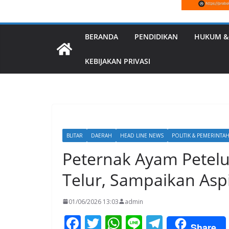
BERANDA
PENDIDIKAN
HUKUM &
KEBIJAKAN PRIVASI
BLITAR
DAERAH
HEAD LINE NEWS
POLITIK & PEMERINTA
Peternak Ayam Petelur
Telur, Sampaikan Aspi
01/06/2026 13:03
admin
F
T
W
Li
T
Share