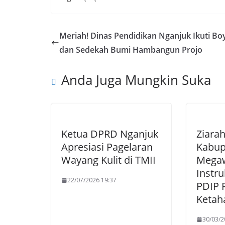
Meriah! Dinas Pendidikan Nganjuk Ikuti B
dan Sedekah Bumi Hambangun Projo
Anda Juga Mungkin Suka
Ketua DPRD Nganjuk
Ziara
Apresiasi Pagelaran
Kabupa
Wayang Kulit di TMII
Megaw
Instr
22/07/2026 19:37
PDIP 
Ketah
30/03/2