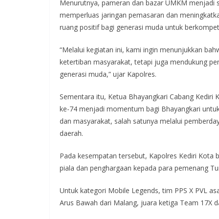
Menurutnya, pameran dan bazar UMKM menjadi sa
memperluas jaringan pemasaran dan meningkatka
ruang positif bagi generasi muda untuk berkompeti
“Melalui kegiatan ini, kami ingin menunjukkan ba
ketertiban masyarakat, tetapi juga mendukung pe
generasi muda,” ujar Kapolres.
Sementara itu, Ketua Bhayangkari Cabang Kediri
ke-74 menjadi momentum bagi Bhayangkari untuk 
dan masyarakat, salah satunya melalui pemberd
daerah.
Pada kesempatan tersebut, Kapolres Kediri Kota
piala dan penghargaan kepada para pemenang Turn
Untuk kategori Mobile Legends, tim PPS X PVL asal 
Arus Bawah dari Malang, juara ketiga Team 17X da