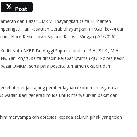
Post
n Pameran dan Bazar UMKM Bhayangkari serta Turnamen E-
emperingati Hari Kesatuan Gerak Bhayangkari (HKGB) ke-74 dan
round Floor Kediri Town Square (Ketos), Minggu (7/6/2026).
diri Kota AKBP Dr. Anggi Saputra Ibrahim, S.H., S.I.K., M.H.
y. Yani Anggi, serta dihadiri Pejabat Utama (PJU) Polres Kediri
bazar UMKM, serta para peserta turnamen e-sport dari
 tersebut menjadi ajang pemberdayaan ekonomi masyarakat
us wadah bagi generasi muda untuk menyalurkan bakat dan
him menyampaikan apresiasi kepada seluruh pihak yang telah