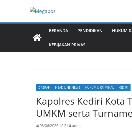
Skip
to
content
BERANDA
PENDIDIKAN
HUKUM &
KEBIJAKAN PRIVASI
DAERAH
HEAD LINE NEWS
HUKUM & KRIMINAL
KEDIRI
Kapolres Kediri Kota
UMKM serta Turnamen 
08/06/2026 10:24
admin