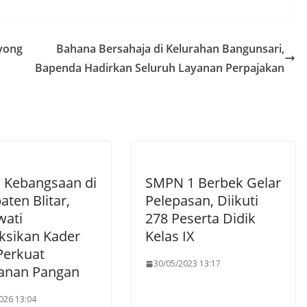
oyong
Bahana Bersahaja di Kelurahan Bangunsari,
Bapenda Hadirkan Seluruh Layanan Perpajakan
h Kebangsaan di
SMPN 1 Berbek Gelar
ten Blitar,
Pelepasan, Diikuti
ati
278 Peserta Didik
uksikan Kader
Kelas IX
Perkuat
30/05/2023 13:17
anan Pangan
026 13:04