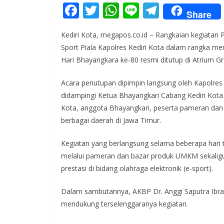
F
T
W
Li
T
Share
ac
w
h
n
el
Kediri Kota, megapos.co.id – Rangkaian kegiata
e
itt
at
e
e
Sport Piala Kapolres Kediri Kota dalam rangka m
b
er
s
gr
Hari Bhayangkara ke-80 resmi ditutup di Atrium G
o
A
a
Acara penutupan dipimpin langsung oleh Kapolres Ke
o
p
m
didampingi Ketua Bhayangkari Cabang Kediri Kota N
k
p
Kota, anggota Bhayangkari, peserta pameran dan 
berbagai daerah di Jawa Timur.
Kegiatan yang berlangsung selama beberapa hari
melalui pameran dan bazar produk UMKM sekalig
prestasi di bidang olahraga elektronik (e-sport).
Dalam sambutannya, AKBP Dr. Anggi Saputra Ibra
mendukung terselenggaranya kegiatan.