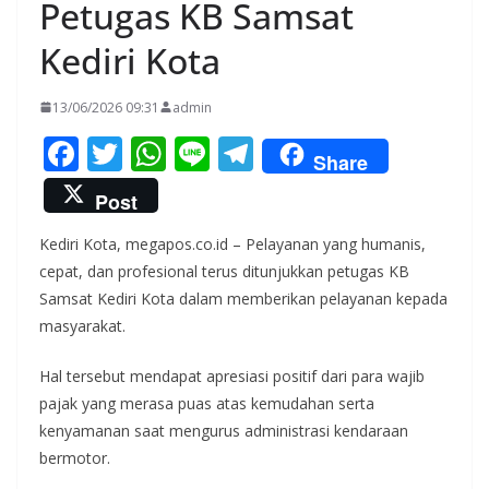
Petugas KB Samsat
Kediri Kota
13/06/2026 09:31
admin
F
T
W
Li
T
Share
ac
w
h
n
el
Post
e
itt
at
e
e
Kediri Kota, megapos.co.id – Pelayanan yang humanis,
b
er
s
gr
cepat, dan profesional terus ditunjukkan petugas KB
o
A
a
Samsat Kediri Kota dalam memberikan pelayanan kepada
o
p
m
masyarakat.
k
p
Hal tersebut mendapat apresiasi positif dari para wajib
pajak yang merasa puas atas kemudahan serta
kenyamanan saat mengurus administrasi kendaraan
bermotor.