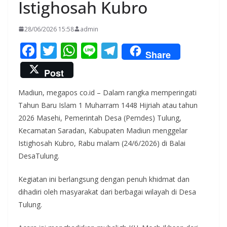
Istighosah Kubro
28/06/2026 15:58
admin
F
T
W
Li
T
Share
ac
w
h
n
el
Post
e
itt
at
e
e
Madiun, megapos co.id – Dalam rangka memperingati
b
er
s
gr
Tahun Baru Islam 1 Muharram 1448 Hijriah atau tahun
o
A
a
2026 Masehi, Pemerintah Desa (Pemdes) Tulung,
o
p
m
Kecamatan Saradan, Kabupaten Madiun menggelar
k
p
Istighosah Kubro, Rabu malam (24/6/2026) di Balai
DesaTulung.
Kegiatan ini berlangsung dengan penuh khidmat dan
dihadiri oleh masyarakat dari berbagai wilayah di Desa
Tulung.