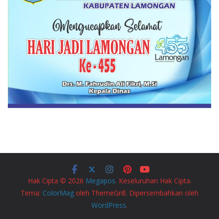
Hak Cipta © 2026
Megapos
. Keseluruhan Hak Cipta.
Tema:
ColorMag
oleh ThemeGrill. Dipersembahkan oleh
WordPress
.