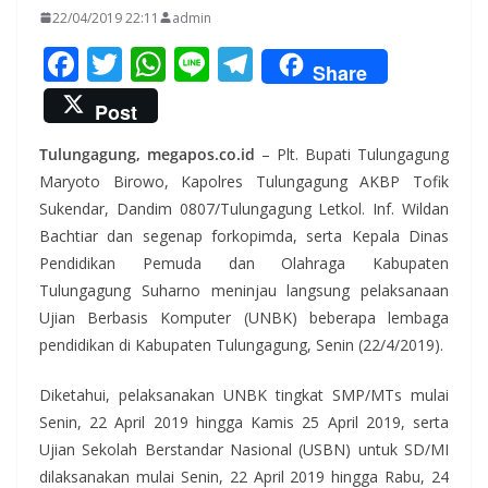
22/04/2019 22:11
admin
F
T
W
Li
T
Share
ac
w
h
n
el
Post
e
itt
at
e
e
Tulungagung, megapos.co.id
– Plt. Bupati Tulungagung
b
er
s
gr
Maryoto Birowo, Kapolres Tulungagung AKBP Tofik
o
A
a
Sukendar, Dandim 0807/Tulungagung Letkol. Inf. Wildan
o
p
m
Bachtiar dan segenap forkopimda, serta Kepala Dinas
k
p
Pendidikan Pemuda dan Olahraga Kabupaten
Tulungagung Suharno meninjau langsung pelaksanaan
Ujian Berbasis Komputer (UNBK) beberapa lembaga
pendidikan di Kabupaten Tulungagung, Senin (22/4/2019).
Diketahui, pelaksanakan UNBK tingkat SMP/MTs mulai
Senin, 22 April 2019 hingga Kamis 25 April 2019, serta
Ujian Sekolah Berstandar Nasional (USBN) untuk SD/MI
dilaksanakan mulai Senin, 22 April 2019 hingga Rabu, 24