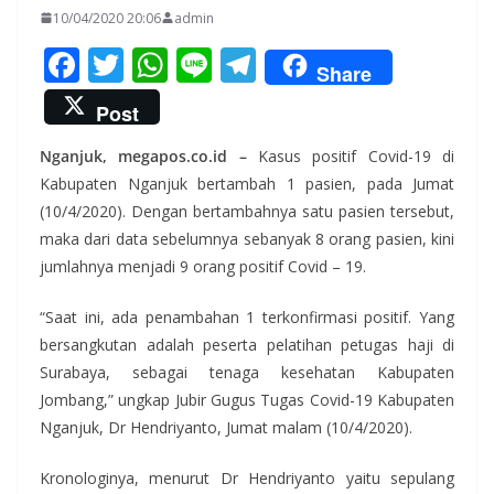
10/04/2020 20:06
admin
F
T
W
Li
T
Share
ac
w
h
n
el
Post
e
itt
at
e
e
Nganjuk, megapos.co.id –
Kasus positif Covid-19 di
b
er
s
gr
Kabupaten Nganjuk bertambah 1 pasien, pada Jumat
o
A
a
(10/4/2020). Dengan bertambahnya satu pasien tersebut,
o
p
m
maka dari data sebelumnya sebanyak 8 orang pasien, kini
k
p
jumlahnya menjadi 9 orang positif Covid – 19.
“Saat ini, ada penambahan 1 terkonfirmasi positif. Yang
bersangkutan adalah peserta pelatihan petugas haji di
Surabaya, sebagai tenaga kesehatan Kabupaten
Jombang,” ungkap Jubir Gugus Tugas Covid-19 Kabupaten
Nganjuk, Dr Hendriyanto, Jumat malam (10/4/2020).
Kronologinya, menurut Dr Hendriyanto yaitu sepulang