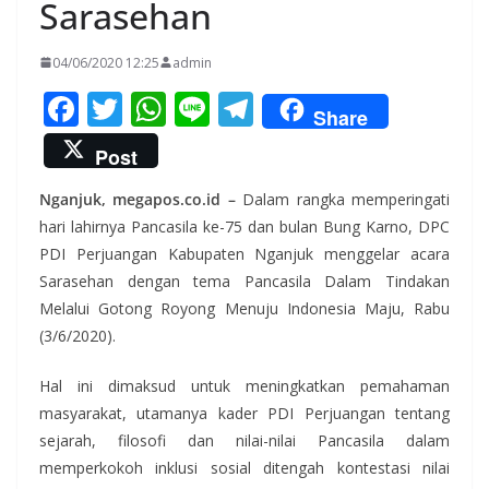
Sarasehan
04/06/2020 12:25
admin
F
T
W
Li
T
Share
ac
w
h
n
el
Post
e
itt
at
e
e
Nganjuk, megapos.co.id –
Dalam rangka memperingati
b
er
s
gr
hari lahirnya Pancasila ke-75 dan bulan Bung Karno, DPC
o
A
a
PDI Perjuangan Kabupaten Nganjuk menggelar acara
o
p
m
Sarasehan dengan tema Pancasila Dalam Tindakan
k
p
Melalui Gotong Royong Menuju Indonesia Maju, Rabu
(3/6/2020).
Hal ini dimaksud untuk meningkatkan pemahaman
masyarakat, utamanya kader PDI Perjuangan tentang
sejarah, filosofi dan nilai-nilai Pancasila dalam
memperkokoh inklusi sosial ditengah kontestasi nilai