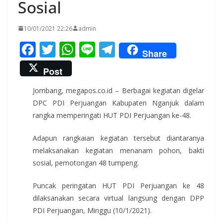
Sosial
10/01/2021 22:26
admin
F
T
W
Li
T
Share
ac
w
h
n
el
Post
e
itt
at
e
e
Jombang, megapos.co.id – Berbagai kegiatan digelar
b
er
s
gr
DPC PDI Perjuangan Kabupaten Nganjuk dalam
o
A
a
rangka memperingati HUT PDI Perjuangan ke-48.
o
p
m
Adapun rangkaian kegiatan tersebut diantaranya
k
p
melaksanakan kegiatan menanam pohon, bakti
sosial, pemotongan 48 tumpeng.
Puncak peringatan HUT PDI Perjuangan ke 48
dilaksanakan secara virtual langsung dengan DPP
PDI Perjuangan, Minggu (10/1/2021).