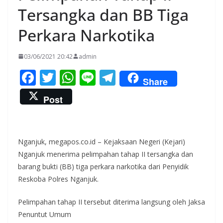
Tersangka dan BB Tiga
Perkara Narkotika
03/06/2021 20:42
admin
F
T
W
Li
T
Share
ac
w
h
n
el
Post
e
itt
at
e
e
b
er
s
gr
o
A
a
Nganjuk, megapos.co.id – Kejaksaan Negeri (Kejari)
o
p
m
Nganjuk menerima pelimpahan tahap II tersangka dan
barang bukti (BB) tiga perkara narkotika dari Penyidik
k
p
Reskoba Polres Nganjuk.
Pelimpahan tahap II tersebut diterima langsung oleh Jaksa
Penuntut Umum