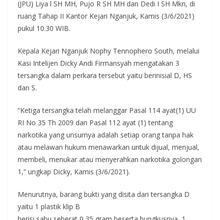
(JPU) Liya l SH MH, Pujo R SH MH dan Dedi I SH Mkn, di
ruang Tahap II Kantor Kejari Nganjuk, Kamis (3/6/2021)
pukul 10.30 WIB.
Kepala Kejari Nganjuk Nophy Tennophero South, melalui
Kasi Intelijen Dicky Andi Firmansyah mengatakan 3
tersangka dalam perkara tersebut yaitu berinisial D, HS
dan S.
“Ketiga tersangka telah melanggar Pasal 114 ayat(1) UU
RI No 35 Th 2009 dan Pasal 112 ayat (1) tentang
narkotika yang unsurnya adalah setiap orang tanpa hak
atau melawan hukum menawarkan untuk dijual, menjual,
membeli, menukar atau menyerahkan narkotika golongan
1,” ungkap Dicky, Kamis (3/6/2021).
Menurutnya, barang bukti yang disita dari tersangka D
yaitu 1 plastik klip B
berisi sabu seberat 0,35 gram beserta bungkusnya, 1