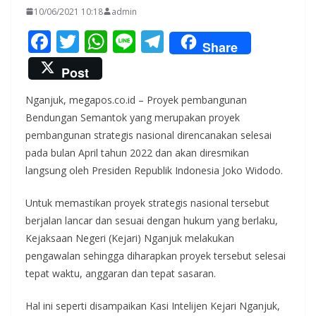
10/06/2021 10:18
admin
F
T
W
Li
T
Share
ac
w
h
n
el
Post
e
itt
at
e
e
Nganjuk, megapos.co.id – Proyek pembangunan
b
er
s
gr
Bendungan Semantok yang merupakan proyek
o
A
a
pembangunan strategis nasional direncanakan selesai
o
p
m
pada bulan April tahun 2022 dan akan diresmikan
k
p
langsung oleh Presiden Republik Indonesia Joko Widodo.
Untuk memastikan proyek strategis nasional tersebut
berjalan lancar dan sesuai dengan hukum yang berlaku,
Kejaksaan Negeri (Kejari) Nganjuk melakukan
pengawalan sehingga diharapkan proyek tersebut selesai
tepat waktu, anggaran dan tepat sasaran.
Hal ini seperti disampaikan Kasi Intelijen Kejari Nganjuk,