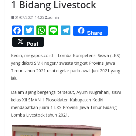
1 Bidang Livestock
01/07/2021 14:25
admin
F
T
W
Li
T
Share
ac
w
h
n
el
Post
e
itt
at
e
e
Kediri, megapos.co.id – Lomba Kompetensi Siswa (LKS)
b
er
s
gr
yang diikuti SMK negeri/ swasta tingkat Provinsi Jawa
o
A
a
Timur tahun 2021 usai digelar pada awal Juni 2021 yang
o
p
m
lalu.
k
p
Dalam ajang bergengsi tersebut, Ayum Nugrahani, siswi
kelas XII SMAN 1 Plosoklaten Kabupaten Kediri
mendapatkan juara 1 LKS Provinsi Jawa Timur Bidang
Lomba Livestock tahun 2021.