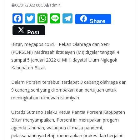
06/01/2022 08:50
admin
F
T
W
Li
T
Share
ac
w
h
n
el
Post
e
itt
at
e
e
Blitar, megapos.co.id – Pekan Olahraga dan Seni
b
er
s
gr
(PORSENI) Madrasah Ibtidaiyah (MI) digelar tanggal 4
o
A
a
sampai 5 Januari 2022 di MI Hidayatul Ulum Nglegok
o
p
m
Kabupaten Blitar.
k
p
Dalam Porseni tersebut, terdapat 3 cabang olahraga dan
9 cabang seni yang dilombakan dan bertujuan untuk
meningkatkan ukhuwah islamiyah.
Ustadz Sutrisno selaku Ketua Panitia Porseni Kabupaten
Blitar menyampaikan, Porseni ini merupakan progam
agenda tahunan, walaupun di masa pandemi,
pelaksanaannya tetap menerapkan prokes dan berjalan