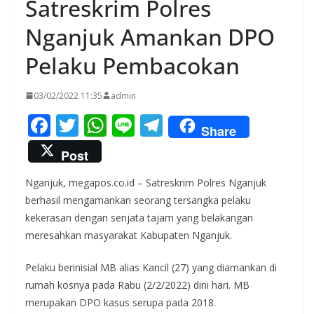
Satreskrim Polres
Nganjuk Amankan DPO
Pelaku Pembacokan
03/02/2022 11:35
admin
F
T
W
Li
T
Share
ac
w
h
n
el
Post
e
itt
at
e
e
Nganjuk, megapos.co.id – Satreskrim Polres Nganjuk
b
er
s
gr
berhasil mengamankan seorang tersangka pelaku
o
A
a
kekerasan dengan senjata tajam yang belakangan
o
p
m
meresahkan masyarakat Kabupaten Nganjuk.
k
p
Pelaku berinisial MB alias Kancil (27) yang diamankan di
rumah kosnya pada Rabu (2/2/2022) dini hari. MB
merupakan DPO kasus serupa pada 2018.