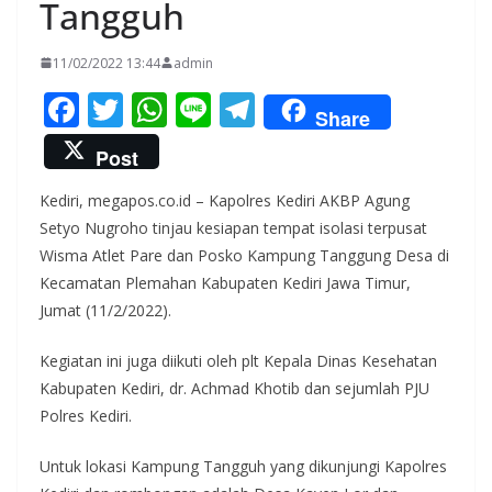
Tangguh
11/02/2022 13:44
admin
F
T
W
Li
T
Share
ac
w
h
n
el
Post
e
itt
at
e
e
Kediri, megapos.co.id – Kapolres Kediri AKBP Agung
b
er
s
gr
Setyo Nugroho tinjau kesiapan tempat isolasi terpusat
o
A
a
Wisma Atlet Pare dan Posko Kampung Tanggung Desa di
o
p
m
Kecamatan Plemahan Kabupaten Kediri Jawa Timur,
k
p
Jumat (11/2/2022).
Kegiatan ini juga diikuti oleh plt Kepala Dinas Kesehatan
Kabupaten Kediri, dr. Achmad Khotib dan sejumlah PJU
Polres Kediri.
Untuk lokasi Kampung Tangguh yang dikunjungi Kapolres