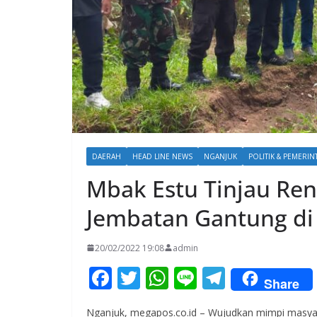
DAERAH
HEAD LINE NEWS
NGANJUK
POLITIK & PEMERI
Mbak Estu Tinjau Re
Jembatan Gantung di
20/02/2022 19:08
admin
F
T
W
Li
T
Share
ac
w
h
n
el
Nganjuk, megapos.co.id – Wujudkan mimpi masy