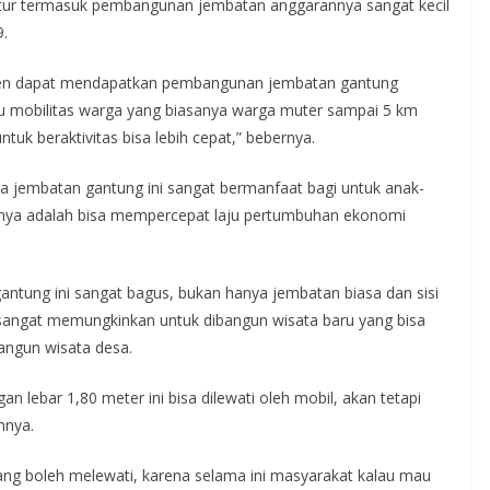
uktur termasuk pembangunan jembatan anggarannya sangat kecil
9.
utren dapat mendapatkan pembangunan jembatan gantung
au mobilitas warga yang biasanya warga muter sampai 5 km
uk beraktivitas bisa lebih cepat,” bebernya.
ya jembatan gantung ini sangat bermanfaat bagi untuk anak-
anya adalah bisa mempercepat laju pertumbuhan ekonomi
ntung ini sangat bagus, bukan hanya jembatan biasa dan sisi
i sangat memungkinkan untuk dibangun wisata baru yang bisa
ngun wisata desa.
lebar 1,80 meter ini bisa dilewati oleh mobil, akan tetapi
hnya.
ng boleh melewati, karena selama ini masyarakat kalau mau