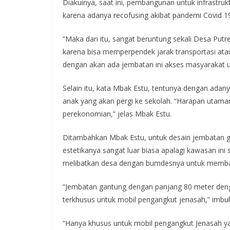
Diakuinya, saat ini, pembangunan untuk infrastr
karena adanya recofusing akibat pandemi Covid 1
“Maka dari itu, sangat beruntung sekali Desa P
karena bisa memperpendek jarak transportasi at
dengan akan ada jembatan ini akses masyarakat unt
Selain itu, kata Mbak Estu, tentunya dengan adan
anak yang akan pergi ke sekolah. “Harapan utam
perekonomian,” jelas Mbak Estu.
Ditambahkan Mbak Estu, untuk desain jembatan ga
estetikanya sangat luar biasa apalagi kawasan in
melibatkan desa dengan bumdesnya untuk memba
“Jembatan gantung dengan panjang 80 meter dengan 
terkhusus untuk mobil pengangkut jenasah,” imbu
“Hanya khusus untuk mobil pengangkut Jenasah ya