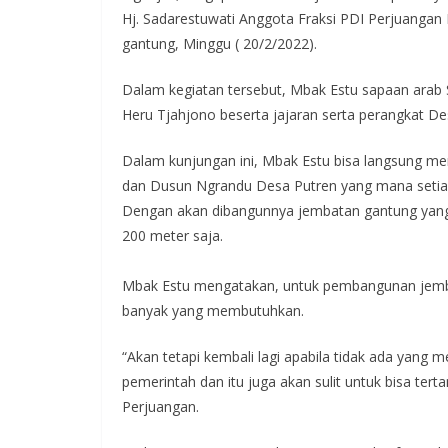
e
itt
at
e
e
Hj. Sadarestuwati Anggota Fraksi PDI Perjuanga
b
er
s
gr
gantung, Minggu ( 20/2/2022).
o
A
a
Dalam kegiatan tersebut, Mbak Estu sapaan arab 
o
p
m
Heru Tjahjono beserta jajaran serta perangkat 
k
p
Dalam kunjungan ini, Mbak Estu bisa langsung m
dan Dusun Ngrandu Desa Putren yang mana setiap b
Dengan akan dibangunnya jembatan gantung yan
200 meter saja.
Mbak Estu mengatakan, untuk pembangunan jembata
banyak yang membutuhkan.
“Akan tetapi kembali lagi apabila tidak ada yang 
pemerintah dan itu juga akan sulit untuk bisa te
Perjuangan.