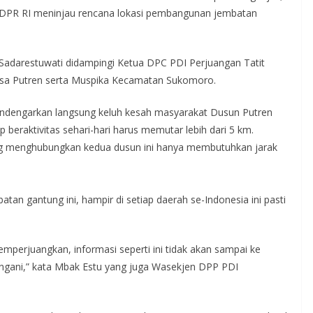
n DPR RI meninjau rencana lokasi pembangunan jembatan
Sadarestuwati didampingi Ketua DPC PDI Perjuangan Tatit
Desa Putren serta Muspika Kecamatan Sukomoro.
endengarkan langsung keluh kesah masyarakat Dusun Putren
eraktivitas sehari-hari harus memutar lebih dari 5 km.
g menghubungkan kedua dusun ini hanya membutuhkan jarak
n gantung ini, hampir di setiap daerah se-Indonesia ini pasti
memperjuangkan, informasi seperti ini tidak akan sampai ke
rtangani,” kata Mbak Estu yang juga Wasekjen DPP PDI