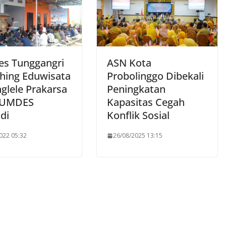
s Tunggangri
ASN Kota
hing Eduwisata
Probolinggo Dibekali
glele Prakarsa
Peningkatan
BUMDES
Kapasitas Cegah
di
Konflik Sosial
022 05:32
26/08/2025 13:15