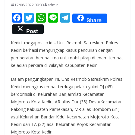
17/06/2022 09:33
admin
F
T
W
Li
T
Share
ac
w
h
n
el
Post
e
itt
at
e
e
Kediri, megapos.co.id – Unit Resmob Satreskrim Polres
b
er
s
gr
Kediri berhasil mengungkap kasus pencurian dengan
o
A
a
pemberatan berupa lima unit mobil pikap di enam tempat
o
p
m
kejadian perkara di wilayah Kabupaten Kediri.
k
p
Dalam pengungkapan ini, Unit Resmob Satreskrim Polres
Kediri meringkus empat terduga pelaku yakni DJ (45)
berdomisili di Kelurahan Banjarmlati Kecamatan
Mojoroto Kota Kediri, AR alias Dur (35) Desa/Kecamatan
Pakong Kabupaten Pamekasan, MR alias Bombom (31)
asal Kelurahan Bandar Kidul Kecamatan Mojoroto Kota
Kediri dan TA (32) asal Kelurahan Pojok Kecamatan
Mojoroto Kota Kediri.