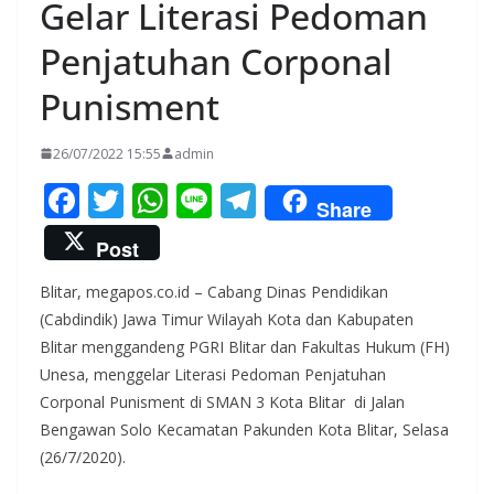
Gelar Literasi Pedoman
Penjatuhan Corponal
Punisment
26/07/2022 15:55
admin
F
T
W
Li
T
Share
ac
w
h
n
el
Post
e
itt
at
e
e
Blitar, megapos.co.id – Cabang Dinas Pendidikan
b
er
s
gr
(Cabdindik) Jawa Timur Wilayah Kota dan Kabupaten
o
A
a
Blitar menggandeng PGRI Blitar dan Fakultas Hukum (FH)
o
p
m
Unesa, menggelar Literasi Pedoman Penjatuhan
k
p
Corponal Punisment di SMAN 3 Kota Blitar di Jalan
Bengawan Solo Kecamatan Pakunden Kota Blitar, Selasa
(26/7/2020).