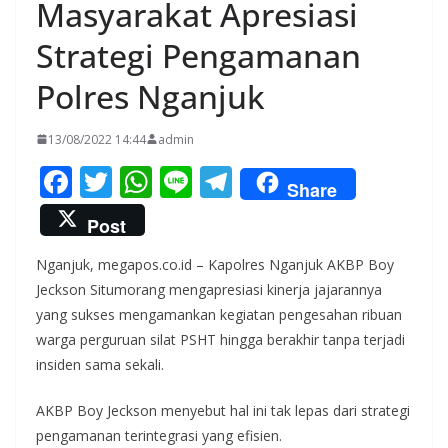
Masyarakat Apresiasi
Strategi Pengamanan
Polres Nganjuk
13/08/2022 14:44
admin
F
T
W
Li
T
Share
ac
w
h
n
el
Post
e
itt
at
e
e
Nganjuk, megapos.co.id – Kapolres Nganjuk AKBP Boy
b
er
s
gr
Jeckson Situmorang mengapresiasi kinerja jajarannya
o
A
a
yang sukses mengamankan kegiatan pengesahan ribuan
o
p
m
warga perguruan silat PSHT hingga berakhir tanpa terjadi
k
p
insiden sama sekali.
AKBP Boy Jeckson menyebut hal ini tak lepas dari strategi
pengamanan terintegrasi yang efisien.