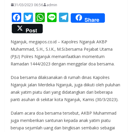
31/03/2023 06:56
admin
F
T
W
Li
T
Share
ac
w
h
n
el
Post
e
itt
at
e
e
Nganjuk, megapos.co.id – Kapolres Nganjuk AKBP
b
er
s
gr
Muhammad, S.H., S.I.K., M.Si.bersama Pejabat Utama
o
A
a
(PJU) Polres Nganjuk memanfaatkan momentum
o
p
m
Ramadan 1444/2023 dengan menggelar doa bersama.
k
p
Doa bersama dilaksanakan di rumah dinas Kapolres
Nganjuk jalan Merdeka Nganjuk, juga diikuti oleh puluhan
anak yatim piatu dari yang didatangkan dari beberapa
panti asuhan di sekitar kota Nganjuk, Kamis (30/3/2023).
Dalam acara doa bersama tersebut, AKBP Muhammad
juga memberikan santunan kepada anak yatim piatu
berupa sejumlah uang dan bingkisan sembako sebagai