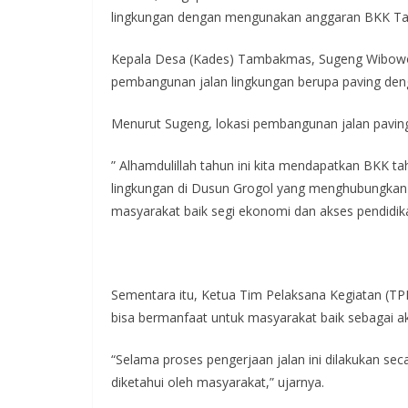
e
itt
at
e
e
lingkungan dengan mengunakan anggaran BKK Ta
b
er
s
gr
o
A
a
Kepala Desa (Kades) Tambakmas, Sugeng Wibo
pembangunan jalan lingkungan berupa paving den
o
p
m
k
p
Menurut Sugeng, lokasi pembangunan jalan pavi
” Alhamdulillah tahun ini kita mendapatkan BKK
lingkungan di Dusun Grogol yang menghubungkan a
masyarakat baik segi ekonomi dan akses pendidika
Sementara itu, Ketua Tim Pelaksana Kegiatan (T
bisa bermanfaat untuk masyarakat baik sebagai a
“Selama proses pengerjaan jalan ini dilakukan sec
diketahui oleh masyarakat,” ujarnya.