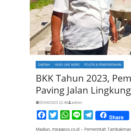
DAERAH
HEAD LINE NEWS
POLITIK & PEMERINTAHAN
BKK Tahun 2023, Pe
Paving Jalan Lingkun
05/04/2023 22:46
admin
F
T
W
Li
T
Share
ac
w
h
n
el
Madiun, megapos.co.id – Pemerintah Tambakmas