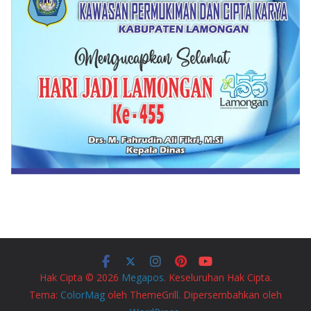
Hak Cipta © 2026
Megapos
. Keseluruhan Hak Cipta.
Tema:
ColorMag
oleh ThemeGrill. Dipersembahkan oleh