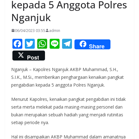
kepada 5 Anggota Polres
Nganjuk
06/04/2023 03:55
admin
F
T
W
Li
T
Share
ac
w
h
n
el
Post
e
itt
at
e
e
Nganjuk – Kapolres Nganjuk AKBP Muhammad, S.H.,
b
er
s
gr
S.I.K., M.Si., memberikan penghargaan kenaikan pangkat
o
A
a
pengabdian kepada 5 anggota Polres Nganjuk.
o
p
m
Menurut Kapolres, kenaikan pangkat pengabdian ini tidak
k
p
serta merta melekat pada masing-masing personel dan
bukan merupakan sebuah hadiah yang menjadi rutinitas
setiap periode nya.
Hal ini disampaikan AKBP Muhammad dalam amanatnya