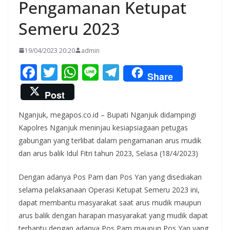
Pengamanan Ketupat
Semeru 2023
19/04/2023 20:20
admin
F
T
W
Li
T
Share
ac
w
h
n
el
Post
e
itt
at
e
e
Nganjuk, megapos.co.id – Bupati Nganjuk didampingi
b
er
s
gr
Kapolres Nganjuk meninjau kesiapsiagaan petugas
o
A
a
gabungan yang terlibat dalam pengamanan arus mudik
o
p
m
dan arus balik Idul Fitri tahun 2023, Selasa (18/4/2023)
k
p
Dengan adanya Pos Pam dan Pos Yan yang disediakan
selama pelaksanaan Operasi Ketupat Semeru 2023 ini,
dapat membantu masyarakat saat arus mudik maupun
arus balik dengan harapan masyarakat yang mudik dapat
terbantu dengan adanya Pos Pam maupun Pos Yan yang