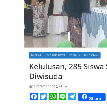
DAERAH
HEAD LINE NEWS
NGANJUK
PENDIDIKAN
Kelulusan, 285 Siswa
Diwisuda
23/05/2023 15:27
admin
F
T
W
Li
T
Share
ac
w
h
n
el