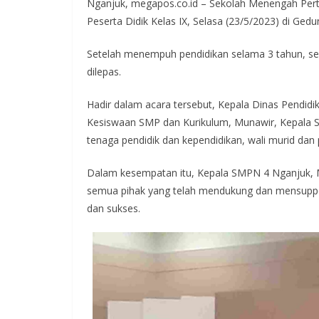
Nganjuk, megapos.co.id – Sekolah Menengah Per
e
itt
at
e
e
Peserta Didik Kelas IX, Selasa (23/5/2023) di Ged
b
er
s
gr
o
A
a
Setelah menempuh pendidikan selama 3 tahun, se
dilepas.
o
p
m
k
p
Hadir dalam acara tersebut, Kepala Dinas Pendidi
Kesiswaan SMP dan Kurikulum, Munawir, Kepala 
tenaga pendidik dan kependidikan, wali murid dan p
Dalam kesempatan itu, Kepala SMPN 4 Nganjuk, M
semua pihak yang telah mendukung dan mensupport
dan sukses.