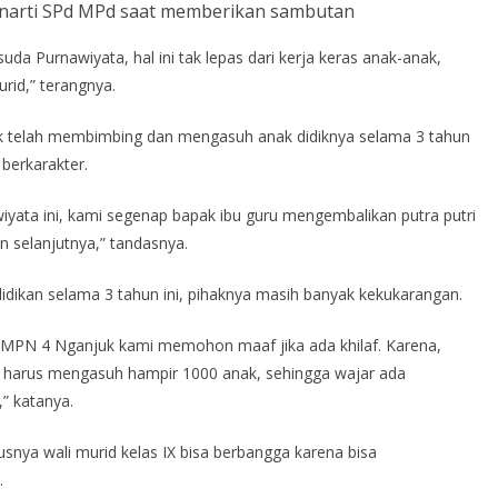
narti SPd MPd saat memberikan sambutan
suda Purnawiyata, hal ini tak lepas dari kerja keras anak-anak,
rid,” terangnya.
k telah membimbing dan mengasuh anak didiknya selama 3 tahun
berkarakter.
yata ini, kami segenap bapak ibu guru mengembalikan putra putri
n selanjutnya,” tandasnya.
idikan selama 3 tahun ini, pihaknya masih banyak kekukarangan.
r SMPN 4 Nganjuk kami memohon maaf jika ada khilaf. Karena,
n harus mengasuh hampir 1000 anak, sehingga wajar ada
” katanya.
nya wali murid kelas IX bisa berbangga karena bisa
.