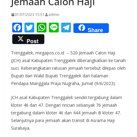
Jemaah Calon Haji
01/07/2023 15:51
admin
F
T
W
Li
T
Share
ac
w
h
n
el
Post
e
itt
at
e
e
Trenggalek, megapos.co.id – 520 Jemaah Calon Haji
b
er
s
gr
(JCH) asal Kabupaten Trenggalek diberangkatkan ke tanah
o
A
a
suci. Keberangkatan ratusan jemaah tersebut dilepas oleh
o
p
m
Bupati dan Wakil Bupati Trenggalek dari halaman
k
p
Pendapa Manggala Praja Nugraha, Jumat (9/6/2023).
JCH asal Kabupaten Trenggalek sendiri tergabung dalam
kloter 46 dan 47. Dengan rincian sebanyak 76 jemaah
tergabung dalam kloter 46 dan 444 jemaah di kloter 47.
Selanjutnya para jemaah akan transit di Asrama Haji
Surabaya.