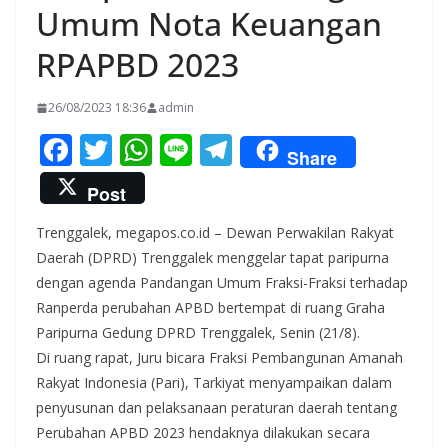
Umum Nota Keuangan
RPAPBD 2023
26/08/2023 18:36
admin
F
T
W
Li
T
Share
ac
w
h
n
el
Post
e
itt
at
e
e
Trenggalek, megapos.co.id – Dewan Perwakilan Rakyat
b
er
s
gr
Daerah (DPRD) Trenggalek menggelar tapat paripurna
o
A
a
dengan agenda Pandangan Umum Fraksi-Fraksi terhadap
o
p
m
Ranperda perubahan APBD bertempat di ruang Graha
k
p
Paripurna Gedung DPRD Trenggalek, Senin (21/8).
Di ruang rapat, Juru bicara Fraksi Pembangunan Amanah
Rakyat Indonesia (Pari), Tarkiyat menyampaikan dalam
penyusunan dan pelaksanaan peraturan daerah tentang
Perubahan APBD 2023 hendaknya dilakukan secara