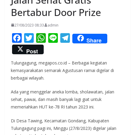
Bertabur Door Prize
27/08/2023 08:33
admin
F
T
W
Li
T
Share
ac
w
h
n
el
Post
e
itt
at
e
e
Tulungagung, megapos.co.id – Berbagai kegiatan
b
er
s
gr
kemasyarakatan semarak Agustusan ramai digelar di
o
A
a
berbagai wilayah.
o
p
m
Ada yang menggelar aneka lomba, sholawatan, jalan
k
p
sehat, pawai, dan masih banyak lagi giat untuk
memeriahkan HUT ke-78 RI tahun 2023 ini.
Di Desa Tawing, Kecamatan Gondang, Kabupaten
Tulungagung pagi ini, Minggu (27/8/2023) digelar jalan