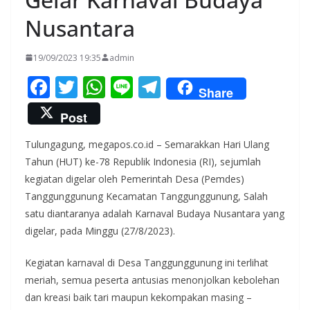
Nusantara
19/09/2023 19:35
admin
F
T
W
Li
T
Share
ac
w
h
n
el
Post
e
itt
at
e
e
Tulungagung, megapos.co.id – Semarakkan Hari Ulang
b
er
s
gr
Tahun (HUT) ke-78 Republik Indonesia (RI), sejumlah
o
A
a
kegiatan digelar oleh Pemerintah Desa (Pemdes)
o
p
m
Tanggunggunung Kecamatan Tanggunggunung, Salah
k
p
satu diantaranya adalah Karnaval Budaya Nusantara yang
digelar, pada Minggu (27/8/2023).
Kegiatan karnaval di Desa Tanggunggunung ini terlihat
meriah, semua peserta antusias menonjolkan kebolehan
dan kreasi baik tari maupun kekompakan masing –