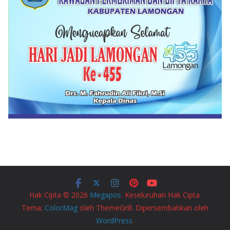
Hak Cipta © 2026
Megapos
. Keseluruhan Hak Cipta.
Tema:
ColorMag
oleh ThemeGrill. Dipersembahkan oleh
WordPress
.