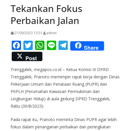
Tekankan Fokus
Perbaikan Jalan
21/09/2023 13:51
admin
F
T
W
Li
T
Share
ac
w
h
n
el
Post
e
itt
at
e
e
Trenggalek, megapos.co.id – Ketua Komisi III DPRD
b
er
s
gr
Trenggalek, Pranoto memimpin rapat kerja dengan Dinas
o
A
a
Pekerjaan Umum dan Penataan Ruang (PUPR) dan
o
p
m
PKPLH (Perumahan Kawasan Permukiman dan
k
p
Lingkungan Hidup) di aula gedung DPRD Trenggalek,
Rabu (30/8/2023).
Pada rapat itu, Pranoto meminta Dinas PUPR agar lebih
fokus dalam penanganan perbaikan dan peningkatan