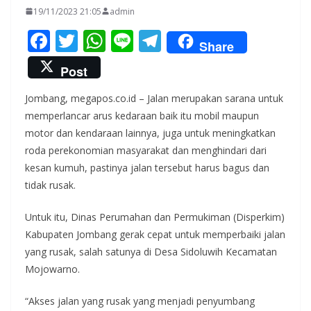
19/11/2023 21:05
admin
F
T
W
Li
T
Share
ac
w
h
n
el
Post
e
itt
at
e
e
Jombang, megapos.co.id – Jalan merupakan sarana untuk
b
er
s
gr
memperlancar arus kedaraan baik itu mobil maupun
o
A
a
motor dan kendaraan lainnya, juga untuk meningkatkan
o
p
m
roda perekonomian masyarakat dan menghindari dari
k
p
kesan kumuh, pastinya jalan tersebut harus bagus dan
tidak rusak.
Untuk itu, Dinas Perumahan dan Permukiman (Disperkim)
Kabupaten Jombang gerak cepat untuk memperbaiki jalan
yang rusak, salah satunya di Desa Sidoluwih Kecamatan
Mojowarno.
“Akses jalan yang rusak yang menjadi penyumbang