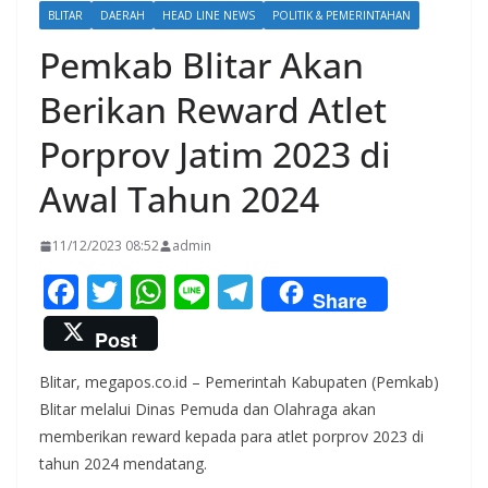
BLITAR
DAERAH
HEAD LINE NEWS
POLITIK & PEMERINTAHAN
Pemkab Blitar Akan
Berikan Reward Atlet
Porprov Jatim 2023 di
Awal Tahun 2024
11/12/2023 08:52
admin
F
T
W
Li
T
Share
ac
w
h
n
el
Post
e
itt
at
e
e
Blitar, megapos.co.id – Pemerintah Kabupaten (Pemkab)
b
er
s
gr
Blitar melalui Dinas Pemuda dan Olahraga akan
o
A
a
memberikan reward kepada para atlet porprov 2023 di
o
p
m
tahun 2024 mendatang.