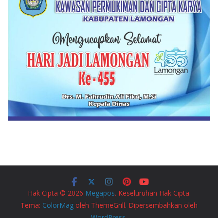
Hak Cipta © 2026
Megapos
. Keseluruhan Hak Cipta.
Tema:
ColorMag
oleh ThemeGrill. Dipersembahkan oleh
WordPress
.